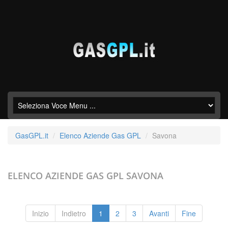
GasGPL.it
Elenco Aziende Gas GPL
Savona
ELENCO AZIENDE GAS GPL
SAVONA
Inizio
Indietro
1
2
3
Avanti
Fine